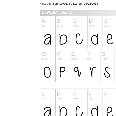
Visto per la prima volta su DaFont: 04/02/2013
JustWaitAndSee.ttf