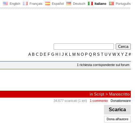
English
Français
Español
Deutsch
Italiano
Português
A
B
C
D
E
F
G
H
I
J
K
L
M
N
O
P
Q
R
S
T
U
V
W
X
Y
Z
#
1 richiesta corrispondente sul forum
in
Script
>
Manoscritto
34.677 scaricati (1 ieri)
1 commento
Donationware
Scarica
Dona all'autore