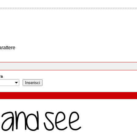
arattere
ra