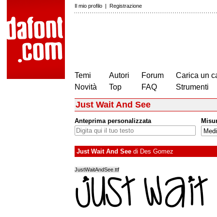
Il mio profilo
|
Registrazione
Temi
Autori
Forum
Carica un c
Novità
Top
FAQ
Strumenti
Just Wait And See
Anteprima personalizzata
Misu
Just Wait And See
di
Des Gomez
JustWaitAndSee.ttf