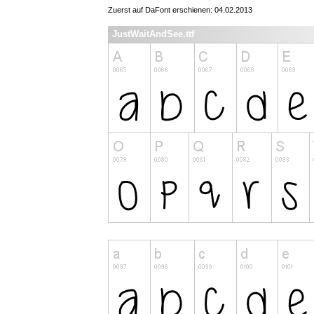
Zuerst auf DaFont erschienen: 04.02.2013
JustWaitAndSee.ttf