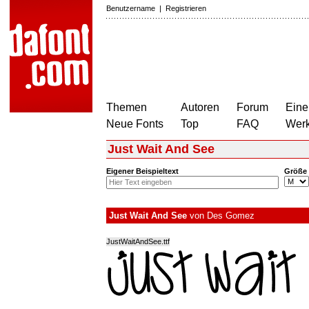
Benutzername
|
Registrieren
Themen
Autoren
Forum
Eine
Neue Fonts
Top
FAQ
Wer
Just Wait And See
Eigener Beispieltext
Größe
Just Wait And See
von
Des Gomez
JustWaitAndSee.ttf