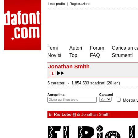
Il mio profilo
|
Registrazione
Temi
Autori
Forum
Carica un c
Novità
Top
FAQ
Strumenti
Jonathan Smith
1
5 caratteri - 1.854.533 scaricati (20 ieri)
Anteprima
Caratteri
Mostra v
El Rio Lobo
di
Jonathan Smith
à