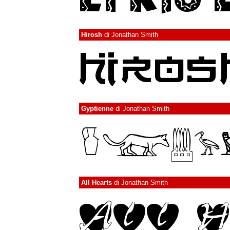
Hirosh
di
Jonathan Smith
Gyptienne
di
Jonathan Smith
All Hearts
di
Jonathan Smith