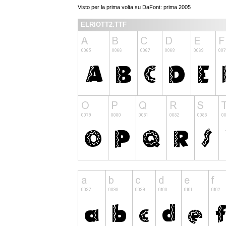
Visto per la prima volta su DaFont: prima 2005
ELRIOTT2.TTF