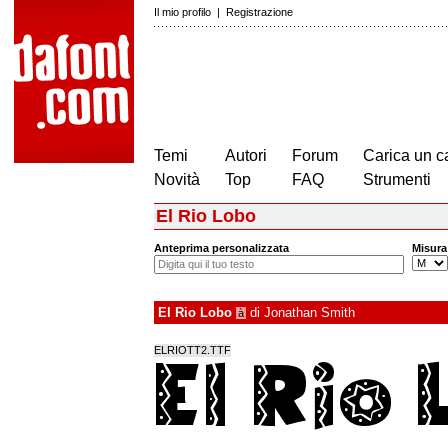
Il mio profilo
|
Registrazione
Temi
Autori
Forum
Carica un c
Novità
Top
FAQ
Strumenti
El Rio Lobo
Anteprima personalizzata
Misura
El Rio Lobo
di
Jonathan Smith
à
ELRIOTT2.TTF