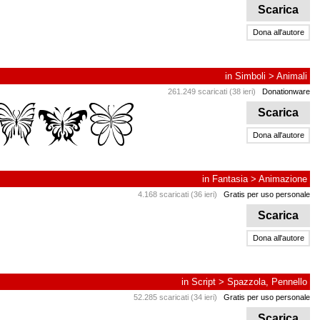
Scarica
Dona all'autore
in
Simboli
>
Animali
261.249 scaricati (38 ieri)
Donationware
Scarica
Dona all'autore
in
Fantasia
>
Animazione
4.168 scaricati (36 ieri)
Gratis per uso personale
Scarica
Dona all'autore
in
Script
>
Spazzola, Pennello
52.285 scaricati (34 ieri)
Gratis per uso personale
Scarica