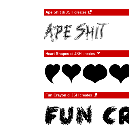
Ape Shit
di
JSH creates
Heart Shapes
di
JSH creates
Fun Crayon
di
JSH creates