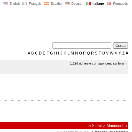
English
Français
Español
Deutsch
Italiano
Português
A
B
C
D
E
F
G
H
I
J
K
L
M
N
O
P
Q
R
S
T
U
V
W
X
Y
Z
#
1.126 richieste corrispondenti sul forum
in
Script
>
Manoscritto