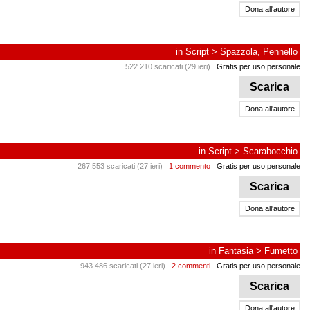
Dona all'autore
in
Script
>
Spazzola, Pennello
522.210 scaricati (29 ieri)
Gratis per uso personale
Scarica
Dona all'autore
in
Script
>
Scarabocchio
267.553 scaricati (27 ieri)
1 commento
Gratis per uso personale
Scarica
Dona all'autore
in
Fantasia
>
Fumetto
943.486 scaricati (27 ieri)
2 commenti
Gratis per uso personale
Scarica
Dona all'autore