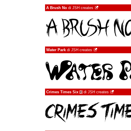
A Brush No
di
JSH creates
Water Park
di
JSH creates
Crimes Times Six
di
JSH creates
€