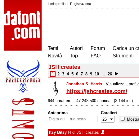
Il mio profilo
|
Registrazione
Temi
Autori
Forum
Carica un c
Novità
Top
FAQ
Strumenti
JSH creates
1
2
3
4
5
6
7
8
9
10
...
26
Jonathan S. Harris
Visualizza il profil
https://jshcreates.com/
644 caratteri - 47.248.500 scaricati (3.144 ieri)
Anteprima
Caratteri
Mostra 
Itsy Bitsy
di
JSH creates
€