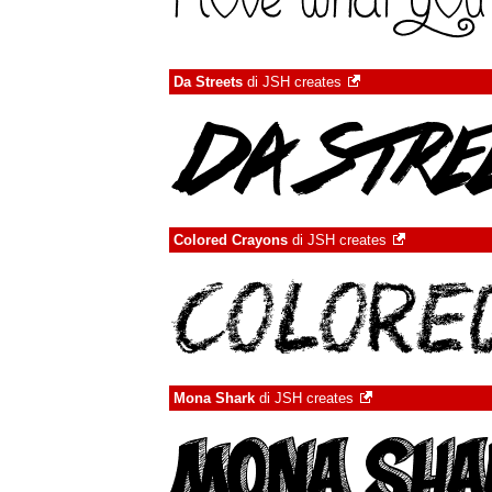
Da Streets
di
JSH creates
Colored Crayons
di
JSH creates
Mona Shark
di
JSH creates