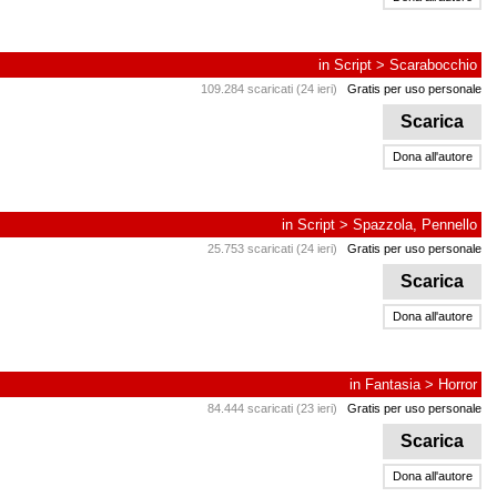
in
Script
>
Scarabocchio
109.284 scaricati (24 ieri)
Gratis per uso personale
Scarica
Dona all'autore
in
Script
>
Spazzola, Pennello
25.753 scaricati (24 ieri)
Gratis per uso personale
Scarica
Dona all'autore
in
Fantasia
>
Horror
84.444 scaricati (23 ieri)
Gratis per uso personale
Scarica
Dona all'autore