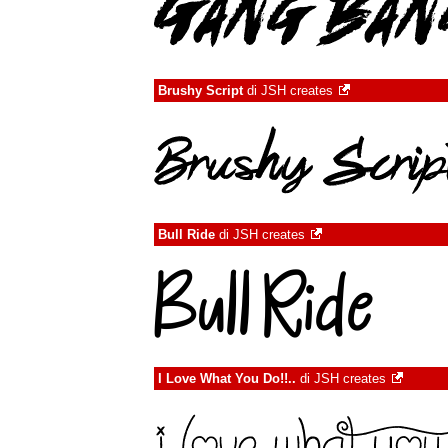
Brushy Script
di
JSH creates
Bull Ride
di
JSH creates
I Love What You Do!!..
di
JSH creates