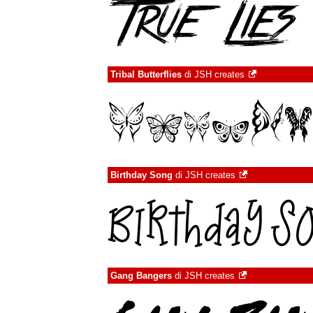
Tribal Butterflies
di
JSH creates
Birthday Song
di
JSH creates
Gang Bangers
di
JSH creates