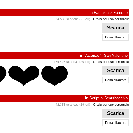
in
Fantasia
>
Fumetto
34.530 scaricati (21 ieri)
Gratis per uso personale
Scarica
Dona all'autore
in
Vacanze
>
San Valentino
159.428 scaricati (20 ieri)
Gratis per uso personale
Scarica
Dona all'autore
in
Script
>
Scarabocchio
42.355 scaricati (19 ieri)
Gratis per uso personale
Scarica
Dona all'autore