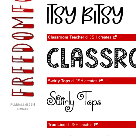
Classroom Teacher
di
JSH creates
Swirly Tops
di
JSH creates
Pubblicità di JSH
creates
True Lies
di
JSH creates