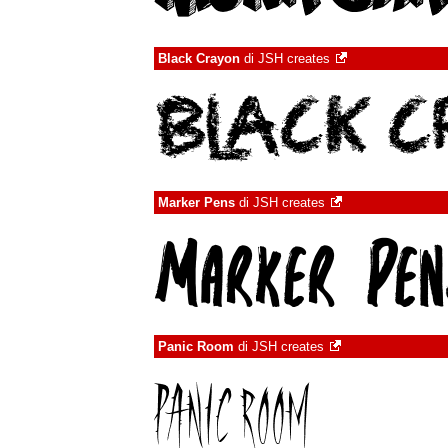
Black Crayon
di
JSH creates
Marker Pens
di
JSH creates
Panic Room
di
JSH creates