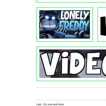
Link:
On snot and fonts