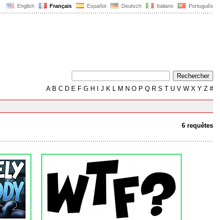
English
Français
Español
Deutsch
Italiano
Português
A
B
C
D
E
F
G
H
I
J
K
L
M
N
O
P
Q
R
S
T
U
V
W
X
Y
Z
#
6 requêtes