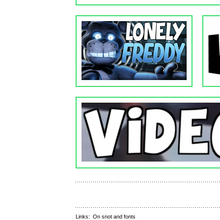
Links:
On snot and fonts