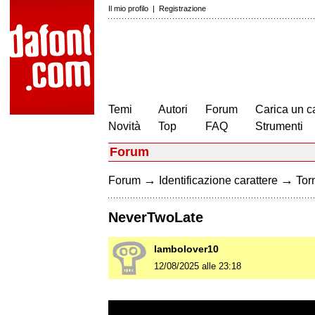
Il mio profilo
|
Registrazione
Temi
Autori
Forum
Carica un c
Novità
Top
FAQ
Strumenti
Forum
→
→
Forum
Identificazione carattere
Torn
NeverTwoLate
lambolover10
12/08/2025 alle 23:18