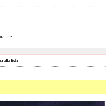
arattere
a alla lista