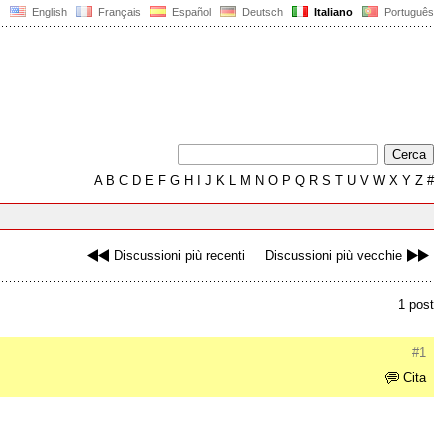
English
Français
Español
Deutsch
Italiano
Português
A
B
C
D
E
F
G
H
I
J
K
L
M
N
O
P
Q
R
S
T
U
V
W
X
Y
Z
#
Discussioni più recenti
Discussioni più vecchie
1 post
#1
Cita