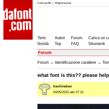
Il mio profilo
|
Registrazione
Temi
Autori
Forum
Carica un c
Novità
Top
FAQ
Strumenti
Forum
→
→
Forum
Identificazione carattere
Torn
what font is this?? please help
bachiraban
04/05/2025 alle 07:10