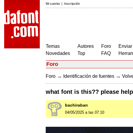
Mi cuenta
|
Inscripción
Temas
Autores
Foro
Enviar
Novedades
Top
FAQ
Herram
Foro
→
→
Foro
Identificación de fuentes
Volve
what font is this?? please help
bachiraban
04/05/2025 a las 07:10