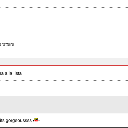
arattere
a alla lista
. its gorgeoussss