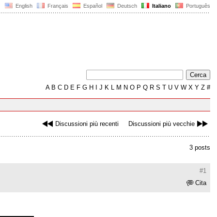
English
Français
Español
Deutsch
Italiano
Português
A
B
C
D
E
F
G
H
I
J
K
L
M
N
O
P
Q
R
S
T
U
V
W
X
Y
Z
#
Discussioni più recenti
Discussioni più vecchie
3 posts
#1
Cita