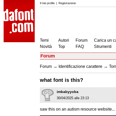
Il mio profilo
|
Registrazione
Temi
Autori
Forum
Carica un c
Novità
Top
FAQ
Strumenti
Forum
→
→
Forum
Identificazione carattere
Torn
what font is this?
imbabyyoba
30/04/2025 alle 23:13
saw this on an autism resource website..