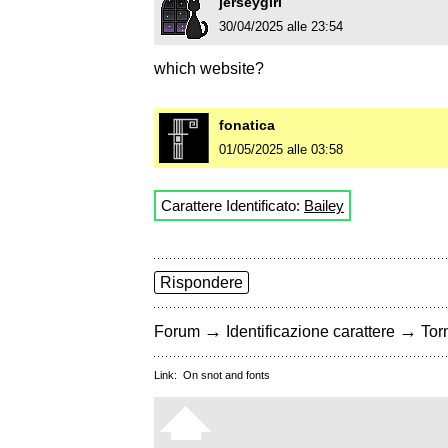
jerseygirl
30/04/2025 alle 23:54
which website?
fonatica
01/05/2025 alle 03:58
Carattere Identificato:
Bailey
Rispondere
→
→
Forum
Identificazione carattere
Torn
Link:
On snot and fonts