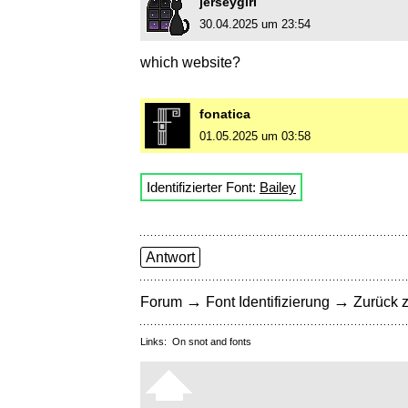
jerseygirl
30.04.2025 um 23:54
which website?
fonatica
01.05.2025 um 03:58
Identifizierter Font:
Bailey
Antwort
→
→
Forum
Font Identifizierung
Zurück z
Links:
On snot and fonts