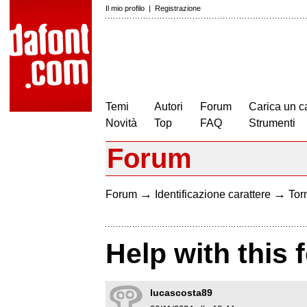
Il mio profilo
|
Registrazione
Temi
Autori
Forum
Carica un c
Novità
Top
FAQ
Strumenti
Forum
→
→
Forum
Identificazione carattere
Torn
Help with this 
lucascosta89