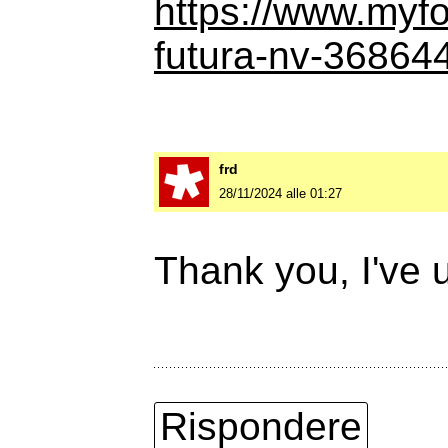
https://www.myf
futura-nv-36864
frd
28/11/2024 alle 01:27
Thank you, I've u
Rispondere