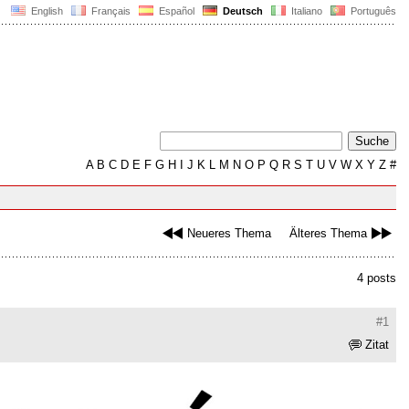
English
Français
Español
Deutsch
Italiano
Português
A
B
C
D
E
F
G
H
I
J
K
L
M
N
O
P
Q
R
S
T
U
V
W
X
Y
Z
#
Neueres Thema
Älteres Thema
4 posts
#1
Zitat