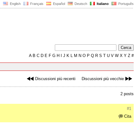
English
Français
Español
Deutsch
Italiano
Português
A
B
C
D
E
F
G
H
I
J
K
L
M
N
O
P
Q
R
S
T
U
V
W
X
Y
Z
#
Discussioni più recenti
Discussioni più vecchie
2 posts
#1
Cita