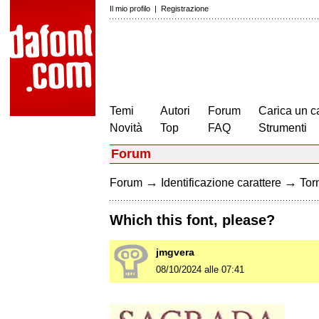
Il mio profilo
|
Registrazione
Temi
Autori
Forum
Carica un c
Novità
Top
FAQ
Strumenti
Forum
→
→
Forum
Identificazione carattere
Torn
Which this font, please?
jmgvera
08/10/2024 alle 07:41