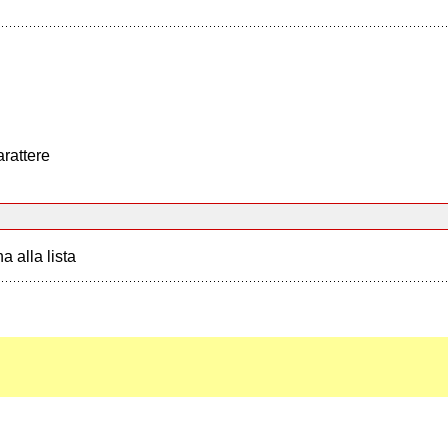
arattere
a alla lista