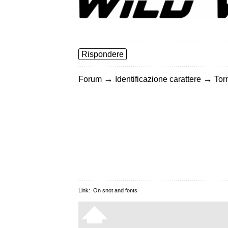
Rispondere
→
→
Forum
Identificazione carattere
Torn
Link:
On snot and fonts