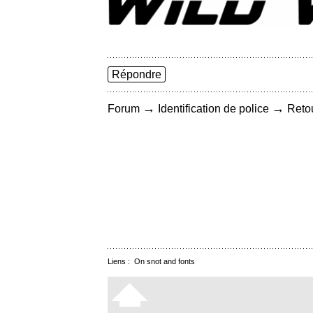
Répondre
→
→
Forum
Identification de police
Retou
Liens :
On snot and fonts