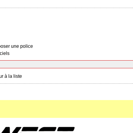
oser une police
ciels
r à la liste