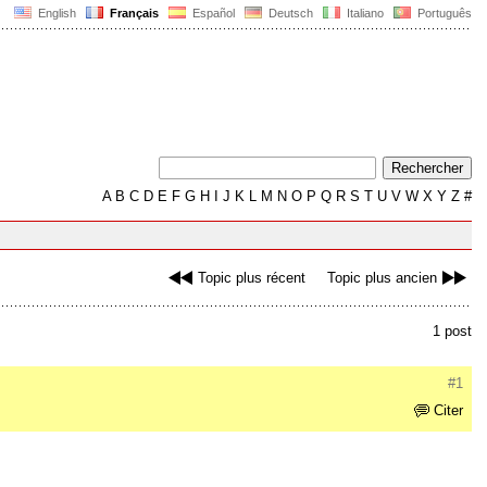
English
Français
Español
Deutsch
Italiano
Português
A
B
C
D
E
F
G
H
I
J
K
L
M
N
O
P
Q
R
S
T
U
V
W
X
Y
Z
#
Topic plus récent
Topic plus ancien
1 post
#1
Citer