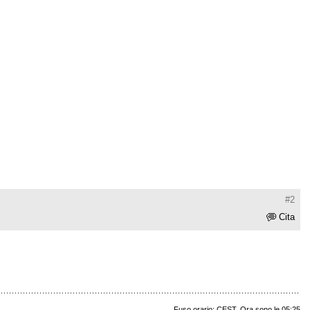
#2
Cita
Fuso orario: CEST. Ora sono le 05:25