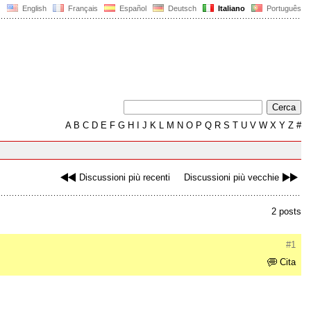
English
Français
Español
Deutsch
Italiano
Português
A
B
C
D
E
F
G
H
I
J
K
L
M
N
O
P
Q
R
S
T
U
V
W
X
Y
Z
#
Discussioni più recenti
Discussioni più vecchie
2 posts
#1
Cita