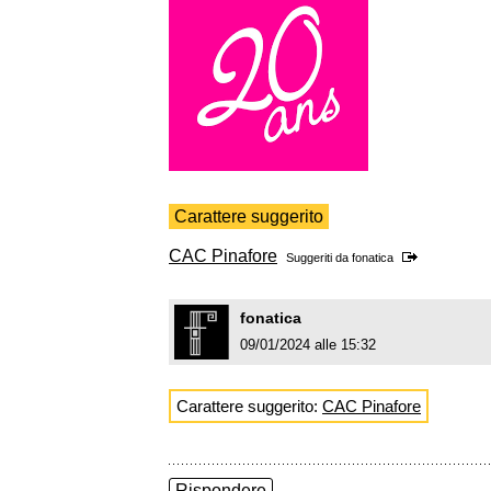
Carattere suggerito
CAC Pinafore
Suggeriti da
fonatica
fonatica
09/01/2024 alle 15:32
Carattere suggerito:
CAC Pinafore
Rispondere