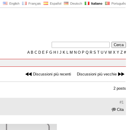
English
Français
Español
Deutsch
Italiano
Português
A
B
C
D
E
F
G
H
I
J
K
L
M
N
O
P
Q
R
S
T
U
V
W
X
Y
Z
#
Discussioni più recenti
Discussioni più vecchie
2 posts
#1
Cita