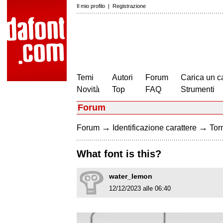
Il mio profilo
|
Registrazione
Temi
Autori
Forum
Carica un c
Novità
Top
FAQ
Strumenti
Forum
→
→
Forum
Identificazione carattere
Torn
What font is this?
water_lemon
12/12/2023 alle 06:40