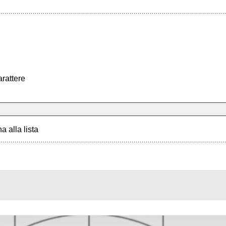
arattere
a alla lista