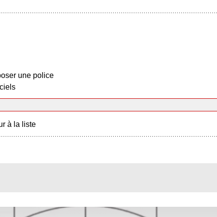
oser une police
ciels
r à la liste