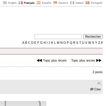
English
Français
Español
Deutsch
Italiano
Português
A
B
C
D
E
F
G
H
I
J
K
L
M
N
O
P
Q
R
S
T
U
V
W
X
Y
Z
#
Topic plus récent
Topic plus ancien
2 posts
#1
Citer