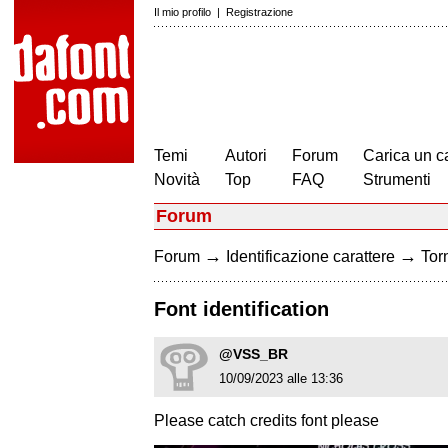
Il mio profilo
|
Registrazione
Temi
Autori
Forum
Carica un c
Novità
Top
FAQ
Strumenti
Forum
→
→
Forum
Identificazione carattere
Torn
Font identification
@VSS_BR
10/09/2023 alle 13:36
Please catch credits font please