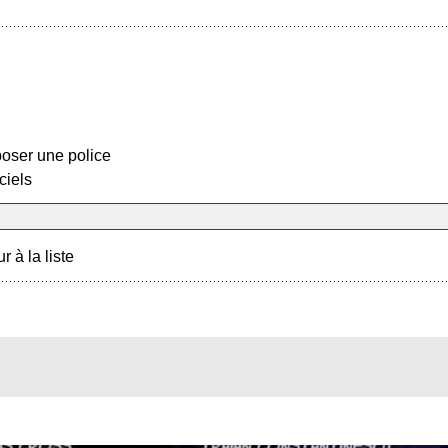
oser une police
ciels
r à la liste