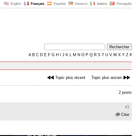
English
Français
Español
Deutsch
Italiano
Português
A
B
C
D
E
F
G
H
I
J
K
L
M
N
O
P
Q
R
S
T
U
V
W
X
Y
Z
#
Topic plus récent
Topic plus ancien
2 posts
#1
Citer