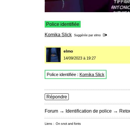
Police identifiée
Komika Slick
Suggérée par
elmo
elmo
14/09/2023 à 19:27
Police identifiée :
Komika Slick
Répondre
→
→
Forum
Identification de police
Retou
Liens :
On snot and fonts