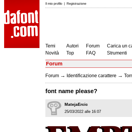
Il mio profilo
|
Registrazione
Temi
Autori
Forum
Carica un c
Novità
Top
FAQ
Strumenti
Forum
→
→
Forum
Identificazione carattere
Torn
font name please?
MatejaErcic
25/03/2022 alle 16:07