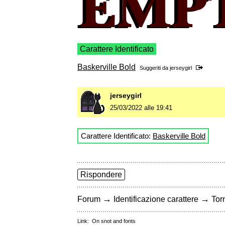
Carattere Identificato
Baskerville Bold
Suggeriti da
jerseygirl
jerseygirl
25/03/2022 alle 19:41
Carattere Identificato:
Baskerville Bold
Rispondere
→
→
Forum
Identificazione carattere
Torn
Link:
On snot and fonts