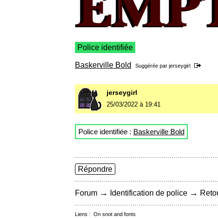
Police identifiée
Baskerville Bold
Suggérée par
jerseygirl
jerseygirl
25/03/2022 à 19:41
Police identifiée :
Baskerville Bold
Répondre
→
→
Forum
Identification de police
Retou
Liens :
On snot and fonts