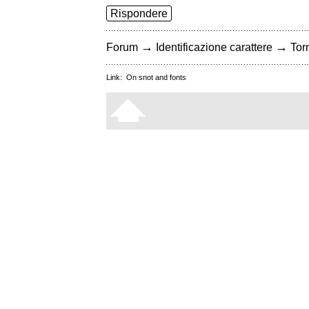
Rispondere
→
→
Forum
Identificazione carattere
Torn
Link:
On snot and fonts