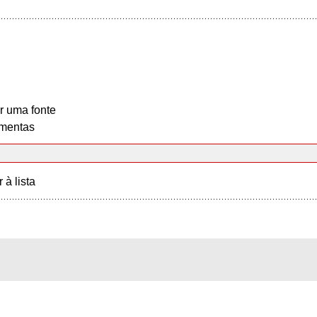
r uma fonte
mentas
r à lista