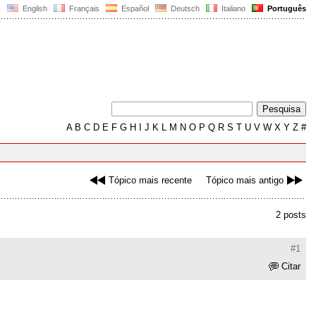
English
Français
Español
Deutsch
Italiano
Português
A
B
C
D
E
F
G
H
I
J
K
L
M
N
O
P
Q
R
S
T
U
V
W
X
Y
Z
#
Tópico mais recente
Tópico mais antigo
2 posts
#1
Citar