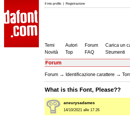
Il mio profilo
|
Registrazione
Temi
Autori
Forum
Carica un c
Novità
Top
FAQ
Strumenti
Forum
→
→
Forum
Identificazione carattere
Torn
What is this Font, Please??
aneurysadames
14/10/2021 alle 17:26