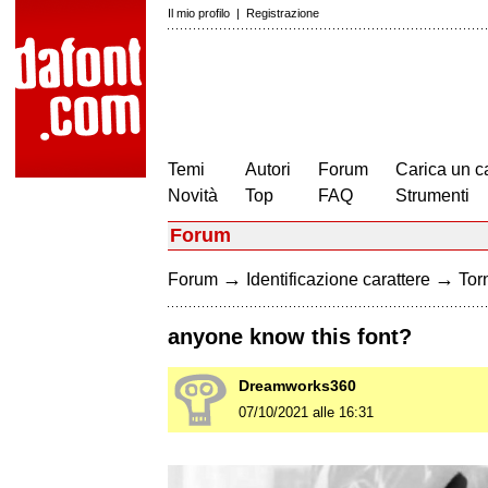
Il mio profilo
|
Registrazione
Temi
Autori
Forum
Carica un c
Novità
Top
FAQ
Strumenti
Forum
→
→
Forum
Identificazione carattere
Torn
anyone know this font?
Dreamworks360
07/10/2021 alle 16:31