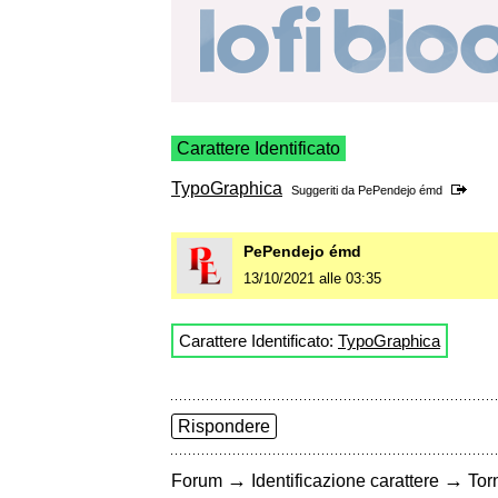
Carattere Identificato
TypoGraphica
Suggeriti da
PePendejo émd
PePendejo émd
13/10/2021 alle 03:35
Carattere Identificato:
TypoGraphica
Rispondere
→
→
Forum
Identificazione carattere
Torn