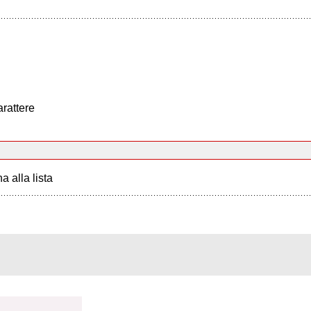
arattere
a alla lista