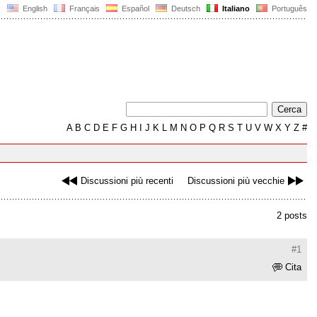
English
Français
Español
Deutsch
Italiano
Português
A
B
C
D
E
F
G
H
I
J
K
L
M
N
O
P
Q
R
S
T
U
V
W
X
Y
Z
#
Discussioni più recenti
Discussioni più vecchie
2 posts
#1
Cita