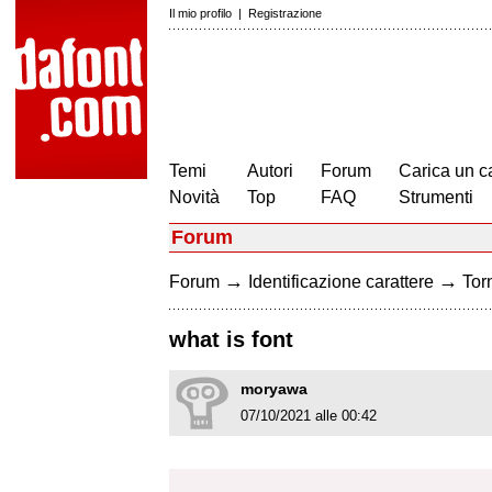
Il mio profilo
|
Registrazione
Temi
Autori
Forum
Carica un c
Novità
Top
FAQ
Strumenti
Forum
→
→
Forum
Identificazione carattere
Torn
what is font
moryawa
07/10/2021 alle 00:42