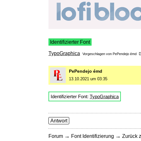
Identifizierter Font
TypoGraphica
Vorgeschlagen von
PePendejo émd
PePendejo émd
13.10.2021 um 03:35
Identifizierter Font:
TypoGraphica
Antwort
→
→
Forum
Font Identifizierung
Zurück z