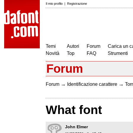
Il mio profilo
|
Registrazione
Temi
Autori
Forum
Carica un c
Novità
Top
FAQ
Strumenti
Forum
→
→
Forum
Identificazione carattere
Torn
What font
John Elmer