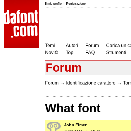
Il mio profilo
|
Registrazione
Temi
Autori
Forum
Carica un c
Novità
Top
FAQ
Strumenti
Forum
→
→
Forum
Identificazione carattere
Torn
What font
John Elmer