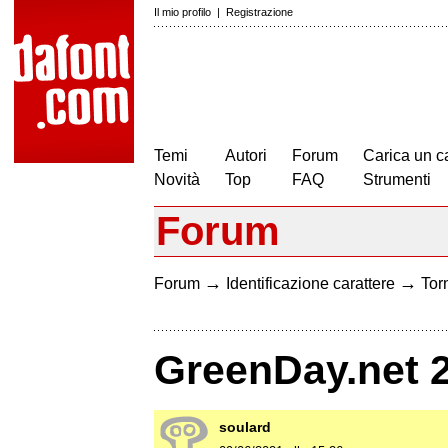
Il mio profilo
|
Registrazione
Temi
Autori
Forum
Carica un c
Novità
Top
FAQ
Strumenti
Forum
→
→
Forum
Identificazione carattere
Torn
GreenDay.net 
soulard