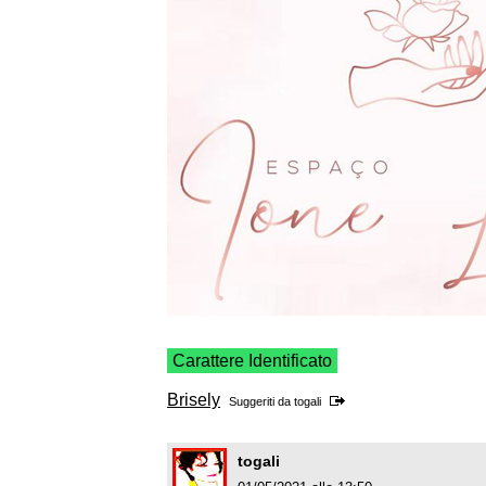
Carattere Identificato
Brisely
Suggeriti da
togali
togali