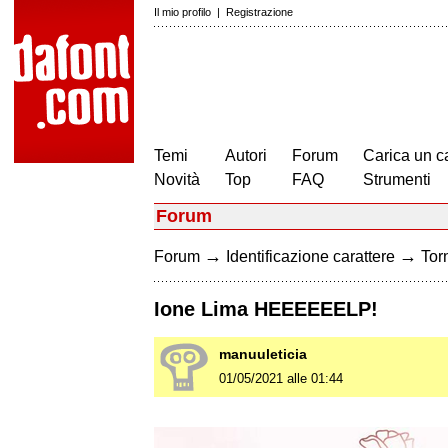
Il mio profilo
|
Registrazione
Temi
Autori
Forum
Carica un c
Novità
Top
FAQ
Strumenti
Forum
→
→
Forum
Identificazione carattere
Torn
Ione Lima HEEEEEELP!
manuuleticia
01/05/2021 alle 01:44