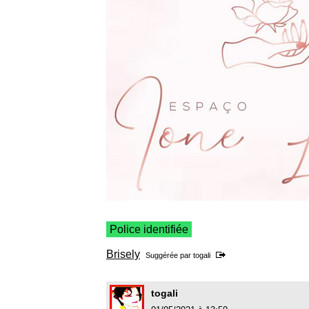
Police identifiée
Brisely
Suggérée par
togali
togali