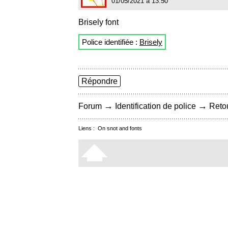
01/05/2021 à 13:50
Brisely font
Police identifiée :
Brisely
Répondre
→
→
Forum
Identification de police
Retou
Liens :
On snot and fonts