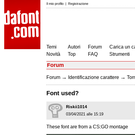
Il mio profilo
|
Registrazione
Temi
Autori
Forum
Carica un c
Novità
Top
FAQ
Strumenti
Forum
→
→
Forum
Identificazione carattere
Torn
Font used?
Riskii1014
03/04/2021 alle 15:19
These font are from a CS:GO montage