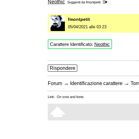
Neothic
Suggeriti da
fmontpetit
fmontpetit
05/04/2021 alle 03:23
Carattere Identificato:
Neothic
Rispondere
→
→
Forum
Identificazione carattere
Torn
Link:
On snot and fonts