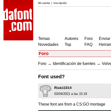
Mi cuenta
|
Inscripción
Temas
Autores
Foro
Enviar
Novedades
Top
FAQ
Herram
Foro
→
→
Foro
Identificación de fuentes
Volve
Font used?
Riskii1014
03/04/2021 a las 15:19
These font are from a CS:GO montage