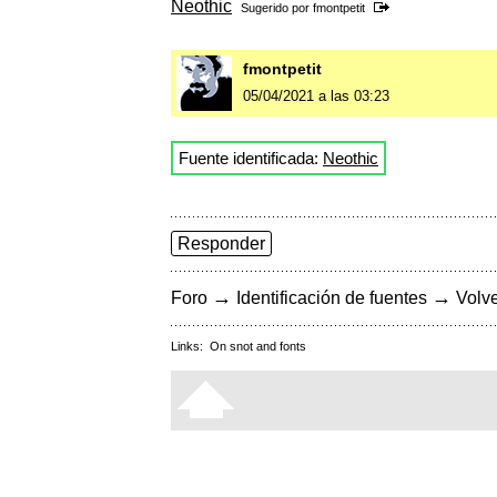
Neothic
Sugerido por
fmontpetit
fmontpetit
05/04/2021 a las 03:23
Fuente identificada:
Neothic
Responder
→
→
Foro
Identificación de fuentes
Volve
Links:
On snot and fonts