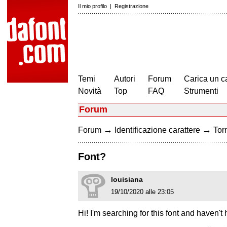
Il mio profilo
|
Registrazione
Temi
Autori
Forum
Carica un c
Novità
Top
FAQ
Strumenti
Forum
→
→
Forum
Identificazione carattere
Torn
Font?
louisiana
19/10/2020 alle 23:05
Hi! I'm searching for this font and haven'