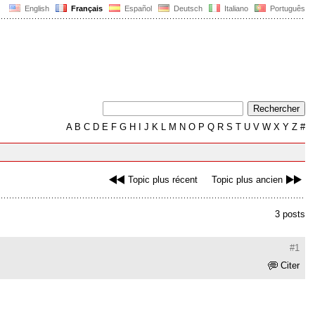
English
Français
Español
Deutsch
Italiano
Português
A
B
C
D
E
F
G
H
I
J
K
L
M
N
O
P
Q
R
S
T
U
V
W
X
Y
Z
#
Topic plus récent
Topic plus ancien
3 posts
#1
Citer