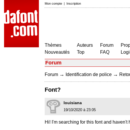
Mon compte
|
Inscription
Thèmes
Auteurs
Forum
Prop
Nouveautés
Top
FAQ
Logi
Forum
→
→
Forum
Identification de police
Retou
Font?
louisiana
19/10/2020 à 23:05
Hi! I'm searching for this font and haven'