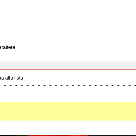
arattere
a alla lista