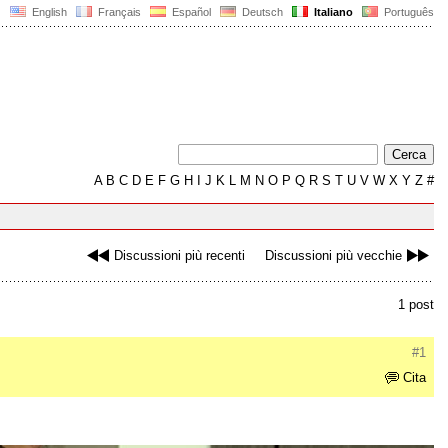
English
Français
Español
Deutsch
Italiano
Português
A
B
C
D
E
F
G
H
I
J
K
L
M
N
O
P
Q
R
S
T
U
V
W
X
Y
Z
#
Discussioni più recenti
Discussioni più vecchie
1 post
#1
Cita