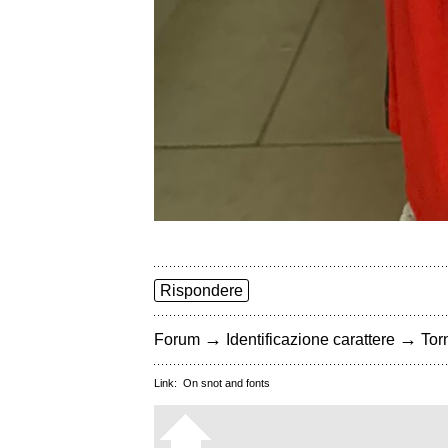
Rispondere
→
→
Forum
Identificazione carattere
Torn
Link:
On snot and fonts