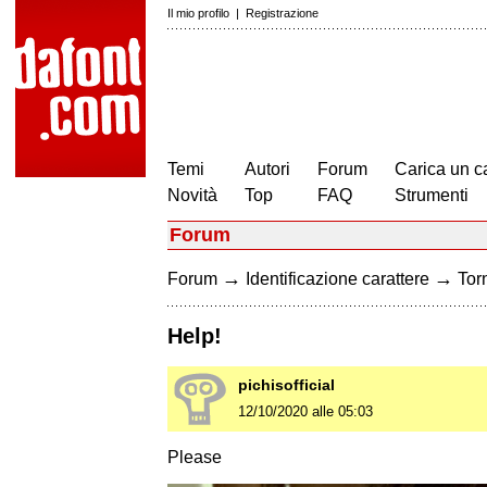
Il mio profilo
|
Registrazione
Temi
Autori
Forum
Carica un c
Novità
Top
FAQ
Strumenti
Forum
→
→
Forum
Identificazione carattere
Torn
Help!
pichisofficial
12/10/2020 alle 05:03
Please