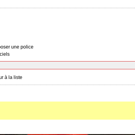
oser une police
ciels
r à la liste