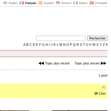
English
Français
Español
Deutsch
Italiano
Português
A
B
C
D
E
F
G
H
I
J
K
L
M
N
O
P
Q
R
S
T
U
V
W
X
Y
Z
#
Topic plus récent
Topic plus ancien
1 post
#1
Citer