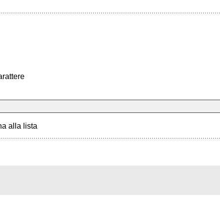
arattere
a alla lista