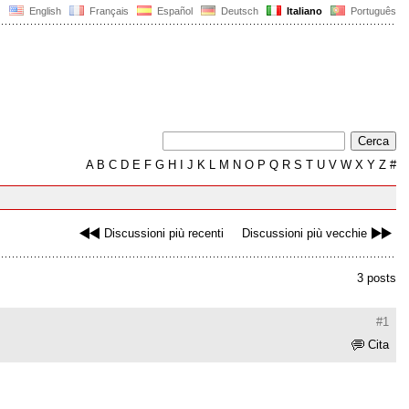
English
Français
Español
Deutsch
Italiano
Português
A
B
C
D
E
F
G
H
I
J
K
L
M
N
O
P
Q
R
S
T
U
V
W
X
Y
Z
#
Discussioni più recenti
Discussioni più vecchie
3 posts
#1
Cita