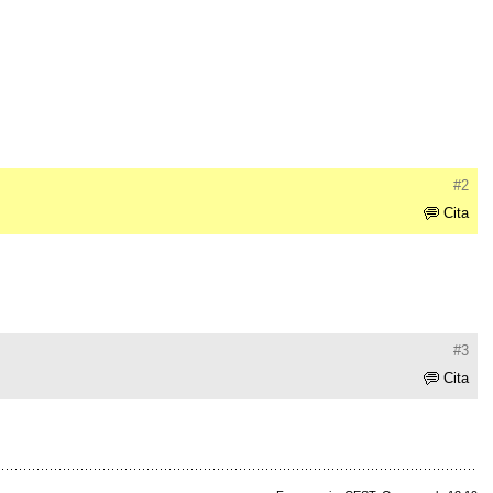
#2
Cita
#3
Cita