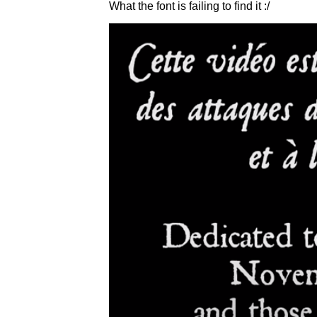
What the font is failing to find it :/