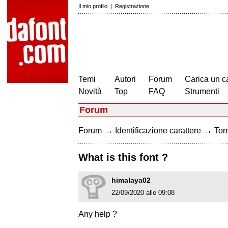
Il mio profilo
|
Registrazione
Temi
Autori
Forum
Carica un c
Novità
Top
FAQ
Strumenti
Forum
→
→
Forum
Identificazione carattere
Torn
What is this font ?
himalaya02
22/09/2020 alle 09:08
Any help ?