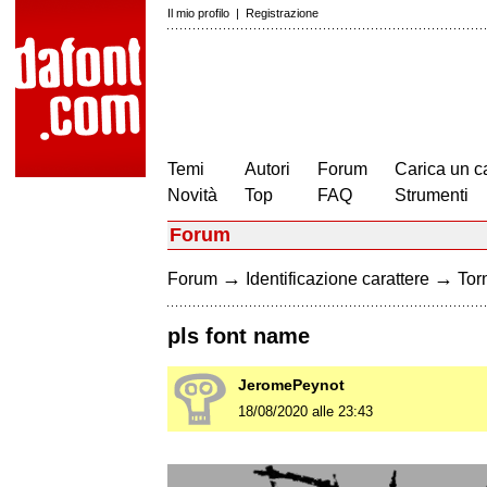
Il mio profilo
|
Registrazione
Temi
Autori
Forum
Carica un c
Novità
Top
FAQ
Strumenti
Forum
→
→
Forum
Identificazione carattere
Torn
pls font name
JeromePeynot
18/08/2020 alle 23:43