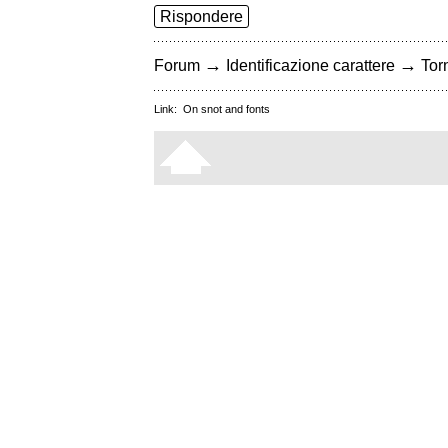
Rispondere
→
→
Forum
Identificazione carattere
Torn
Link:
On snot and fonts