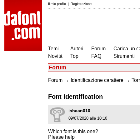
Il mio profilo
|
Registrazione
Temi
Autori
Forum
Carica un c
Novità
Top
FAQ
Strumenti
Forum
→
→
Forum
Identificazione carattere
Torn
Font Identification
ishaan010
09/07/2020 alle 10:10
Which font is this one?
Please help