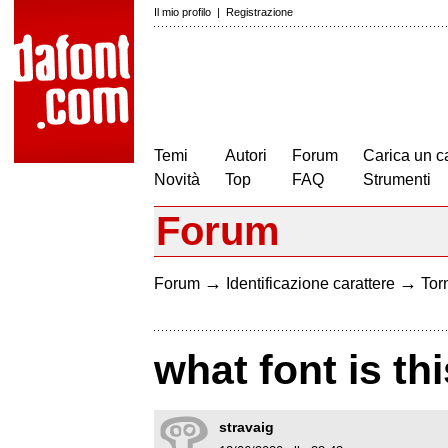
Il mio profilo
|
Registrazione
Temi
Autori
Forum
Carica un c
Novità
Top
FAQ
Strumenti
Forum
→
→
Forum
Identificazione carattere
Torn
what font is thi
stravaig