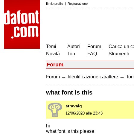
Il mio profilo
|
Registrazione
Temi
Autori
Forum
Carica un c
Novità
Top
FAQ
Strumenti
Forum
→
→
Forum
Identificazione carattere
Torn
what font is this
stravaig
12/06/2020 alle 23:43
hi
what font is this please