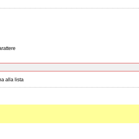
arattere
a alla lista