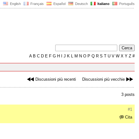
English
Français
Español
Deutsch
Italiano
Português
A
B
C
D
E
F
G
H
I
J
K
L
M
N
O
P
Q
R
S
T
U
V
W
X
Y
Z
#
Discussioni più recenti
Discussioni più vecchie
3 posts
#1
Cita