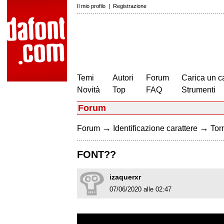
Il mio profilo
|
Registrazione
Temi
Autori
Forum
Carica un c
Novità
Top
FAQ
Strumenti
Forum
→
→
Forum
Identificazione carattere
Torn
FONT??
izaquerxr
07/06/2020 alle 02:47