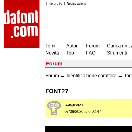
Il mio profilo
|
Registrazione
Temi
Autori
Forum
Carica un c
Novità
Top
FAQ
Strumenti
Forum
→
→
Forum
Identificazione carattere
Torn
FONT??
izaquerxr
07/06/2020 alle 02:47