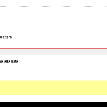
arattere
a alla lista