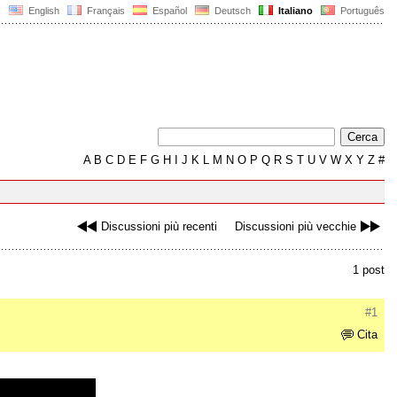
English
Français
Español
Deutsch
Italiano
Português
A
B
C
D
E
F
G
H
I
J
K
L
M
N
O
P
Q
R
S
T
U
V
W
X
Y
Z
#
Discussioni più recenti
Discussioni più vecchie
1 post
#1
Cita