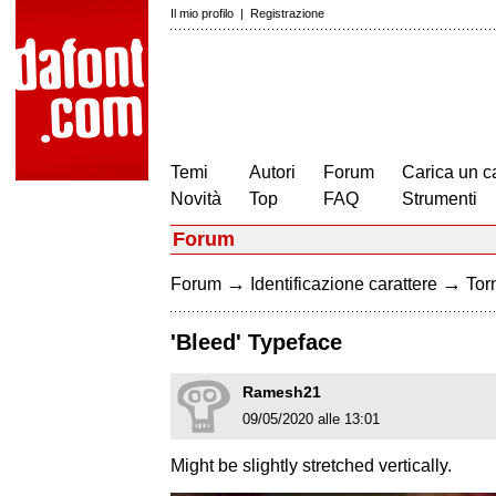
Il mio profilo
|
Registrazione
Temi
Autori
Forum
Carica un c
Novità
Top
FAQ
Strumenti
Forum
→
→
Forum
Identificazione carattere
Torn
'Bleed' Typeface
Ramesh21
09/05/2020 alle 13:01
Might be slightly stretched vertically.